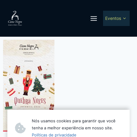
Ir
para
Togg
o
Eventos
child
men
conteúdo
Nós usamos cookies para garantir que você
tenha a melhor experiência em nosso site.
Políticas de privacidade