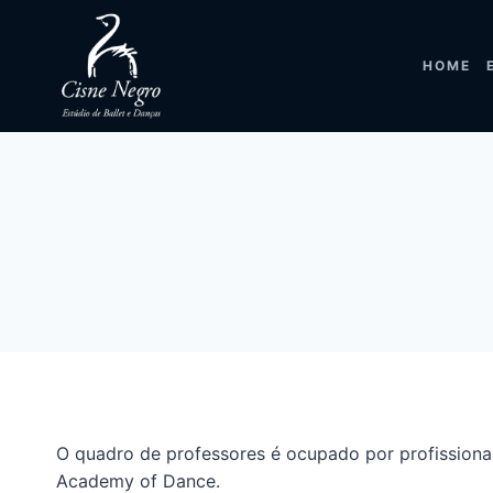
Ir
para
o
HOME
conteúdo
O quadro de professores é ocupado por profissionai
Academy of Dance.