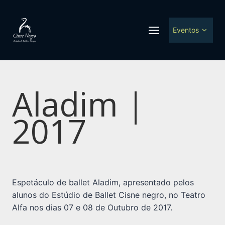
Ir
para
Togg
o
Eventos
child
men
conteúdo
Aladim |
2017
Espetáculo de ballet Aladim, apresentado pelos
alunos do Estúdio de Ballet Cisne negro, no Teatro
Alfa nos dias 07 e 08 de Outubro de 2017.